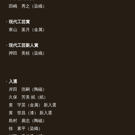
田嶋 秀之（染織）
・
現代工芸賞
東山 葉月（金属）
・
現代工芸新人賞
押田 美枝（染織）
・
入選
岸田 浩嗣（陶磁）
久保 芳美 紙（紙）
黄 宇昊（金属） 新入選
黄 世昌（漆） 新入選
島村 廣志（陶磁）
徐 素平（染織）