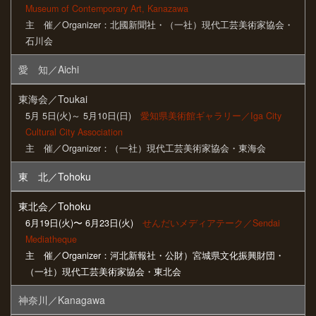
Museum of Contemporary Art, Kanazawa
主 催／Organizer：北國新聞社・（一社）現代工芸美術家協会・
石川会
愛 知／Aichi
東海会／Toukai
5月 5日(火)～ 5月10日(日)
愛知県美術館ギャラリー／Iga City
Cultural City Association
主 催／Organizer：（一社）現代工芸美術家協会・東海会
東 北／Tohoku
東北会／Tohoku
6月19日(火)〜 6月23日(火)
せんだいメディアテーク／Sendai
Mediatheque
主 催／Organizer：河北新報社・公財）宮城県文化振興財団・
（一社）現代工芸美術家協会・東北会
神奈川／Kanagawa